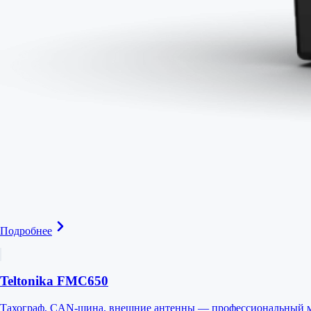
Подробнее
Teltonika FMC650
Тахограф, CAN-шина, внешние антенны — профессиональный м