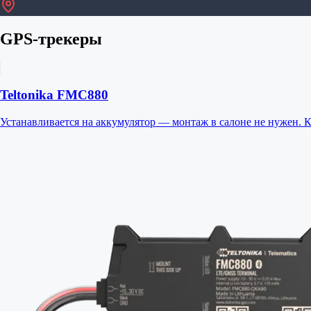
GPS-трекеры
Teltonika FMC880
Устанавливается на аккумулятор — монтаж в салоне не нужен.