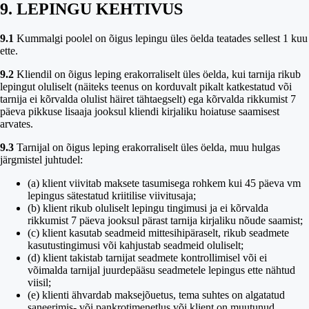
9. LEPINGU KEHTIVUS
9.1
Kummalgi poolel on õigus lepingu üles öelda teatades sellest 1 kuu
ette.
9.2
Kliendil on õigus leping erakorraliselt üles öelda, kui tarnija rikub
lepingut oluliselt (näiteks teenus on korduvalt pikalt katkestatud või
tarnija ei kõrvalda olulist häiret tähtaegselt) ega kõrvalda rikkumist 7
päeva pikkuse lisaaja jooksul kliendi kirjaliku hoiatuse saamisest
arvates.
9.3
Tarnijal on õigus leping erakorraliselt üles öelda, muu hulgas
järgmistel juhtudel:
(a) klient viivitab maksete tasumisega rohkem kui 45 päeva vm
lepingus sätestatud kriitilise viivitusaja;
(b) klient rikub oluliselt lepingu tingimusi ja ei kõrvalda
rikkumist 7 päeva jooksul pärast tarnija kirjaliku nõude saamist;
(c) klient kasutab seadmeid mittesihipäraselt, rikub seadmete
kasutustingimusi või kahjustab seadmeid oluliselt;
(d) klient takistab tarnijat seadmete kontrollimisel või ei
võimalda tarnijal juurdepääsu seadmetele lepingus ette nähtud
viisil;
(e) klienti ähvardab maksejõuetus, tema suhtes on algatatud
saneerimis- või pankrotimenetlus või klient on muutunud