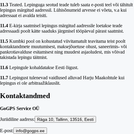
11.3
Teated.
Lepinguga seotud teade tuleb saata e-posti teel või tähitult
lepingus märgitud aadressil. Lühisõnumeid arvesse ei võeta, v.a kui
adressaat ei avalda teisiti.
11.4
E-kirja saatmisel lepingus märgitud aadressile loetakse teade
adressaadi poolt kätte saaduks järgmisel tööpäeval pärast saatmist.
11.5
Kumbki pool on kohustatud viivitamatult teavitama teist poolt
kontaktandmete muutumisest, maksejõuetuse ohust, saneerimis- või
pankrotiavalduse esitamisest ning muudest asjaoludest, mis võivad
takistada lepingu täitmist.
11.6
Lepingule kohaldatakse Eesti õigust.
11.7
Lepingust tulenevad vaidlused alluvad Harju Maakohtule kui
lepingus ei ole arbitraažiklauslit.
Kontaktandmed
GoGPS Service OÜ
Juriidiline aadress:
Räga 10, Tallinn, 13516, Eesti
E-post:
info@gogps.ee