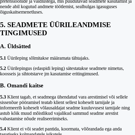
pretensioonide ja vaidlustega, mis puudutavad seadmete kasutamist ja
nende abil kogutud andmete töötlemist, sealhulgas igasuguses
õiguskaitsemenetluses.
5. SEADMETE ÜÜRILEANDMISE
TINGIMUSED
A. Üldsätted
5.1
Üürileping sõlmitakse määramata tähtajaks.
5.2
Üürilepingus (edaspidi leping) sätestatakse seadmete nimetus,
koosseis ja sihtotstarve jm kasutamise eritingimused.
B. Omandi kaitse
5.3
Klient tagab, et seadmega ühendatud vara arestimisel või sellele
sissenõue pööramisel teatab klient sellest koheselt tarnijale ja
informeerib koheselt võlausaldajat seadme kuuluvusest tarnijale ning
astub kõik muud mõistlikud vajalikud sammud seadme arestist
vabastamise nõude realiseerimiseks.
5.4
Klient ei või seadet pantida, koormata, võõrandada ega anda
tagatiseks kolmandatele isikutele.