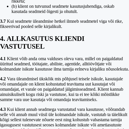
rikketa;
(b) klient on tutvunud seadmete kasutusjuhendiga, oskab
kasutada seadmeid õigesti ja ohutult.
3.7
Kui seadmete üleandmise hetkel ilmneb seadmetel viga või rike,
fikseerivad pooled selle kirjalikult.
4. ALLKASUTUS KLIENDI
VASTUTUSEL
4.1
Klient võib anda oma valduses oleva vara, millel on paigaldatud
üüritud seadmed, töötajate, abiliste, agentide, alltöövõtjate või
kolmandate isikute kasutusse ilma tarnija eelneva kirjaliku nõusolekuta.
4.2
Vara üleandmisel ükskõik mis põhjusel teisele isikule, kasutajale
või omandajale on klient kohustatud teavitama uut kasutajat või
omandajat, et varale on paigaldatud jälgimisseadmed. Klient kannab
ainuisikuliselt kogu riski ja vastutuse, kui ta ei tee kõiki mõistlikke
samme vara uue kasutaja või omandaja teavitamiseks.
4.3
Kui klient annab seadmega varustatud vara kasutusse, võõrandab
selle või annab muul viisil üle kolmandale isikule, vastutab ta täielikult
kõigi sellest tulenevate nõuete eest ning kohustub vabastama tarnija
igasugusest vastutusest seoses kolmandate isikute või ametiasutuste