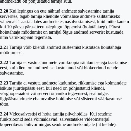
andmekadu on põhjustatud tarnija süül.
2.20
Kui lepingus on ette nähtud andmete salvestamine tarnija
serverites, tagab tarnija kliendile võimaluse andmete säilitamiseks
vähemalt 1 aasta alates andmete esmasalvestamisest, kuid mitte kauem
kui 10 päeva pärast teenuslepingu lõppemist (hoiutähtaeg). Pärast
hoiutähtaja möödumist on tarnijal õigus andmed serverist kustutada
ilma varukoopiaid tegemata.
2.21
Tarnija võib kliendi andmed süsteemist kustutada hoiutähtaja
möödumisel.
2.22
Tarnija ei vastuta andmete varukoopia säilitamise ega taastamise
eest, kui klient on andmed ise kustutanud või blokeerinud nende
salvestamise.
2.23
Tarnija ei vastuta andmete kadumise, rikkumise ega kolmandate
isikute juurdepääsu eest, kui need on põhjustatud kliendi,
võrguoperaatori või serveri omaniku tegevusest, sealhulgas
ligipääsuandmete ebaturvalise hoidmise või süsteemi väärkasutuse
tõttu.
2.24
Videosalvestisi ei hoita tarnija pilvehoidlas. Kui seadme
funktsioonid seda võimaldavad, salvestatakse videomaterjal
kopeeritavas failivormingus seadme andmekandjale (nt kettale).