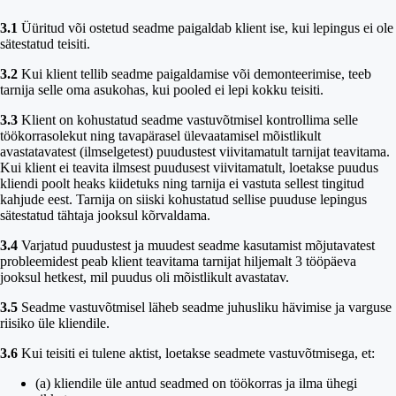
3.1
Üüritud või ostetud seadme paigaldab klient ise, kui lepingus ei ole
sätestatud teisiti.
3.2
Kui klient tellib seadme paigaldamise või demonteerimise, teeb
tarnija selle oma asukohas, kui pooled ei lepi kokku teisiti.
3.3
Klient on kohustatud seadme vastuvõtmisel kontrollima selle
töökorrasolekut ning tavapärasel ülevaatamisel mõistlikult
avastatavatest (ilmselgetest) puudustest viivitamatult tarnijat teavitama.
Kui klient ei teavita ilmsest puudusest viivitamatult, loetakse puudus
kliendi poolt heaks kiidetuks ning tarnija ei vastuta sellest tingitud
kahjude eest. Tarnija on siiski kohustatud sellise puuduse lepingus
sätestatud tähtaja jooksul kõrvaldama.
3.4
Varjatud puudustest ja muudest seadme kasutamist mõjutavatest
probleemidest peab klient teavitama tarnijat hiljemalt 3 tööpäeva
jooksul hetkest, mil puudus oli mõistlikult avastatav.
3.5
Seadme vastuvõtmisel läheb seadme juhusliku hävimise ja varguse
riisiko üle kliendile.
3.6
Kui teisiti ei tulene aktist, loetakse seadmete vastuvõtmisega, et:
(a) kliendile üle antud seadmed on töökorras ja ilma ühegi