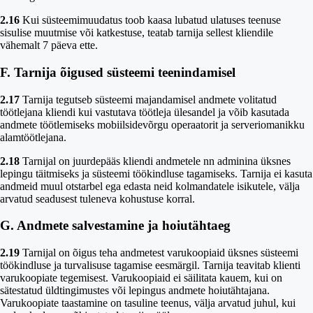
2.16
Kui süsteemimuudatus toob kaasa lubatud ulatuses teenuse
sisulise muutmise või katkestuse, teatab tarnija sellest kliendile
vähemalt 7 päeva ette.
F. Tarnija õigused süsteemi teenindamisel
2.17
Tarnija tegutseb süsteemi majandamisel andmete volitatud
töötlejana kliendi kui vastutava töötleja ülesandel ja võib kasutada
andmete töötlemiseks mobiilsidevõrgu operaatorit ja serveriomanikku
alamtöötlejana.
2.18
Tarnijal on juurdepääs kliendi andmetele nn adminina üksnes
lepingu täitmiseks ja süsteemi töökindluse tagamiseks. Tarnija ei kasuta
andmeid muul otstarbel ega edasta neid kolmandatele isikutele, välja
arvatud seadusest tuleneva kohustuse korral.
G. Andmete salvestamine ja hoiutähtaeg
2.19
Tarnijal on õigus teha andmetest varukoopiaid üksnes süsteemi
töökindluse ja turvalisuse tagamise eesmärgil. Tarnija teavitab klienti
varukoopiate tegemisest. Varukoopiaid ei säilitata kauem, kui on
sätestatud üldtingimustes või lepingus andmete hoiutähtajana.
Varukoopiate taastamine on tasuline teenus, välja arvatud juhul, kui