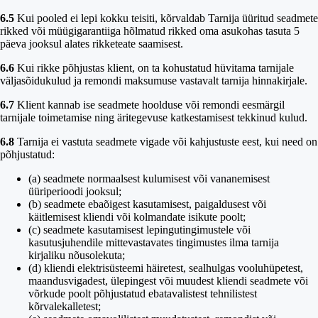
6.5
Kui pooled ei lepi kokku teisiti, kõrvaldab Tarnija üüritud seadmete
rikked või müügigarantiiga hõlmatud rikked oma asukohas tasuta 5
päeva jooksul alates rikketeate saamisest.
6.6
Kui rikke põhjustas klient, on ta kohustatud hüvitama tarnijale
väljasõidukulud ja remondi maksumuse vastavalt tarnija hinnakirjale.
6.7
Klient kannab ise seadmete hoolduse või remondi eesmärgil
tarnijale toimetamise ning äritegevuse katkestamisest tekkinud kulud.
6.8
Tarnija ei vastuta seadmete vigade või kahjustuste eest, kui need on
põhjustatud:
(a) seadmete normaalsest kulumisest või vananemisest
üüriperioodi jooksul;
(b) seadmete ebaõigest kasutamisest, paigaldusest või
käitlemisest kliendi või kolmandate isikute poolt;
(c) seadmete kasutamisest lepingutingimustele või
kasutusjuhendile mittevastavates tingimustes ilma tarnija
kirjaliku nõusolekuta;
(d) kliendi elektrisüsteemi häiretest, sealhulgas vooluhüpetest,
maandusvigadest, ülepingest või muudest kliendi seadmete või
võrkude poolt põhjustatud ebatavalistest tehnilistest
kõrvalekalletest;