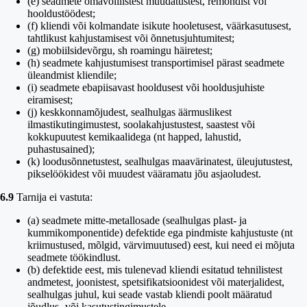
(e) seadmete omavolilistest muudatustest, remondist või
hooldustöödest;
(f) kliendi või kolmandate isikute hooletusest, väärkasutusest,
tahtlikust kahjustamisest või õnnetusjuhtumitest;
(g) mobiilsidevõrgu, sh roamingu häiretest;
(h) seadmete kahjustumisest transportimisel pärast seadmete
üleandmist kliendile;
(i) seadmete ebapiisavast hooldusest või hooldusjuhiste
eiramisest;
(j) keskkonnamõjudest, sealhulgas äärmuslikest
ilmastikutingimustest, soolakahjustustest, saastest või
kokkupuutest kemikaalidega (nt happed, lahustid,
puhastusained);
(k) loodusõnnetustest, sealhulgas maavärinatest, üleujutustest,
pikselöökidest või muudest vääramatu jõu asjaoludest.
6.9
Tarnija ei vastuta:
(a) seadmete mitte-metallosade (sealhulgas plast- ja
kummikomponentide) defektide ega pindmiste kahjustuste (nt
kriimustused, mõlgid, värvimuutused) eest, kui need ei mõjuta
seadmete töökindlust.
(b) defektide eest, mis tulenevad kliendi esitatud tehnilistest
andmetest, joonistest, spetsifikatsioonidest või materjalidest,
sealhulgas juhul, kui seade vastab kliendi poolt määratud
jõudlus- või kasutustingimustele.