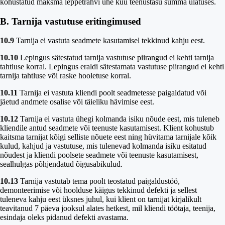
kohustatud maksma leppetrahvi ühe kuu teenustasu summa ulatuses.
B. Tarnija vastutuse eritingimused
10.9
Tarnija ei vastuta seadmete kasutamisel tekkinud kahju eest.
10.10
Lepingus sätestatud tarnija vastutuse piirangud ei kehti tarnija
tahtluse korral. Lepingus eraldi sätestamata vastutuse piirangud ei kehti
tarnija tahtluse või raske hooletuse korral.
10.11
Tarnija ei vastuta kliendi poolt seadmetesse paigaldatud või
jäetud andmete osalise või täieliku hävimise eest.
10.12
Tarnija ei vastuta ühegi kolmanda isiku nõude eest, mis tuleneb
kliendile antud seadmete või teenuste kasutamisest. Klient kohustub
kaitsma tarnijat kõigi selliste nõuete eest ning hüvitama tarnijale kõik
kulud, kahjud ja vastutuse, mis tulenevad kolmanda isiku esitatud
nõudest ja kliendi poolsete seadmete või teenuste kasutamisest,
sealhulgas põhjendatud õigusabikulud.
10.13
Tarnija vastutab tema poolt teostatud paigaldustöö,
demonteerimise või hoolduse käigus tekkinud defekti ja sellest
tuleneva kahju eest üksnes juhul, kui klient on tarnijat kirjalikult
teavitanud 7 päeva jooksul alates hetkest, mil kliendi töötaja, teenija,
esindaja oleks pidanud defekti avastama.