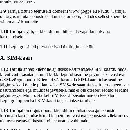
nõudel eritasu eest.
1.9
Tarnija osutab teenuseid domeeni www.gogps.eu kaudu. Tarnijal
on õigus muuta teenuste osutamise domeeni, teatades sellest kliendile
vähemalt 2 kuud ette.
1.10
Tarnija tagab, et kliendil on lihtlitsents vajaliku tarkvara
kasutamiseks.
1.11
Lepingu sätted prevaleerivad üldtingimuste üle.
A. SIM-kaart
1.12
Tarnija annab kliendile ajutiseks kasutamiseks SIM-kaardi, mida
klient võib kasutada ainult kokkulepitud seadme jälgimiseks vastava
GSM-võrgu kaudu. Klient ei või kasutada SIM-kaarti teise seadme
jälgimiseks, kõnede pidamiseks, SMS-ide saatmiseks, internetiteenuste
kasutamiseks ega muuks tegevuseks, mis ei ole otseselt seotud seadme
jälgimisega. Muul otstarbel SIM-kaardi kasutamine on keelatud.
Lepingu lõppemisel SIM-kaart tagastatakse tarnijale.
1.13
Tarnijal on õigus nõuda kliendilt mobiilsidevõrgu teenuste
lubamatu kasutamise korral leppetrahvi vastava teenustasu viiekordses
ulatuses vastavalt kasutatud teenuste tavahinnale.