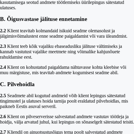
kasutamisega seotud andmete töötlemiseks üürilepingus sätestatud
ulatuses.
B. Õigusvastase jälituse ennetamine
2.2
Klient teavitab kolmandaid isikuid seadme olemasolust ja
jälgimisvõimalustest enne seadme paigaldamist või vara üleandmist.
2.3
Klient teeb kõik vajaliku ebaseadusliku jälituse vältimiseks ja
kannab vastutust vajalike meetmete ning võimalike kahjunõuete
rahuldamise eest.
2.4
Klient on kohustatud paigaldama nähtavasse kohta kleebise või
muu märgistuse, mis teavitab andmete kogumisest seadme abil.
C. Pilvehoidla
2.5
Seadmete abil kogutud andmeid võib klient lepingus sätestatud
tingimustel ja ulatuses hoida tarnija poolt eraldatud pilvehoidlas, mis
paikneb Eestis asuval serveril.
2.6
Klient on pilveserverisse salvestatud andmete vastutav töötleja ja
hoidja, välja arvatud juhul, kui lepingus on sõnaselgelt sätestatud teisiti.
2.7
Kliendil on ainuotsustusõigus tema poolt salvestatud andmete