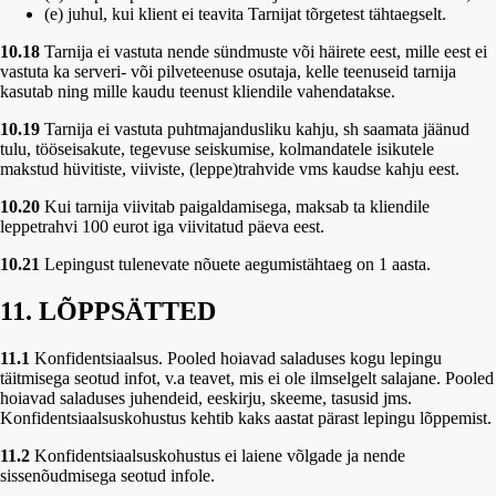
(e) juhul, kui klient ei teavita Tarnijat tõrgetest tähtaegselt.
10.18
Tarnija ei vastuta nende sündmuste või häirete eest, mille eest ei
vastuta ka serveri- või pilveteenuse osutaja, kelle teenuseid tarnija
kasutab ning mille kaudu teenust kliendile vahendatakse.
10.19
Tarnija ei vastuta puhtmajandusliku kahju, sh saamata jäänud
tulu, tööseisakute, tegevuse seiskumise, kolmandatele isikutele
makstud hüvitiste, viiviste, (leppe)trahvide vms kaudse kahju eest.
10.20
Kui tarnija viivitab paigaldamisega, maksab ta kliendile
leppetrahvi 100 eurot iga viivitatud päeva eest.
10.21
Lepingust tulenevate nõuete aegumistähtaeg on 1 aasta.
11. LÕPPSÄTTED
11.1
Konfidentsiaalsus.
Pooled hoiavad saladuses kogu lepingu
täitmisega seotud infot, v.a teavet, mis ei ole ilmselgelt salajane. Pooled
hoiavad saladuses juhendeid, eeskirju, skeeme, tasusid jms.
Konfidentsiaalsuskohustus kehtib kaks aastat pärast lepingu lõppemist.
11.2
Konfidentsiaalsuskohustus ei laiene võlgade ja nende
sissenõudmisega seotud infole.