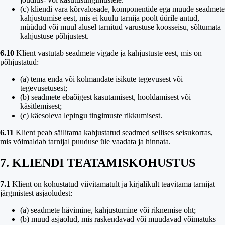
(c) kliendi vara kõrvalosade, komponentide ega muude seadmete
kahjustumise eest, mis ei kuulu tarnija poolt üürile antud,
müüdud või muul alusel tarnitud varustuse koosseisu, sõltumata
kahjustuse põhjustest.
6.10
Klient vastutab seadmete vigade ja kahjustuste eest, mis on
põhjustatud:
(a) tema enda või kolmandate isikute tegevusest või
tegevusetusest;
(b) seadmete ebaõigest kasutamisest, hooldamisest või
käsitlemisest;
(c) käesoleva lepingu tingimuste rikkumisest.
6.11
Klient peab säilitama kahjustatud seadmed sellises seisukorras,
mis võimaldab tarnijal puuduse üle vaadata ja hinnata.
7. KLIENDI TEATAMISKOHUSTUS
7.1
Klient on kohustatud viivitamatult ja kirjalikult teavitama tarnijat
järgmistest asjaoludest:
(a) seadmete hävimine, kahjustumine või riknemise oht;
(b) muud asjaolud, mis raskendavad või muudavad võimatuks