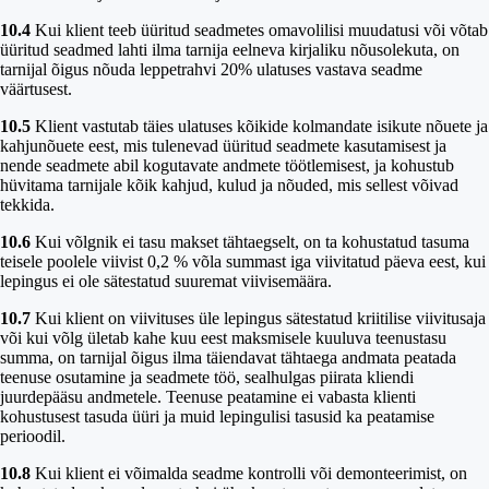
10.4
Kui klient teeb üüritud seadmetes omavolilisi muudatusi või võtab
üüritud seadmed lahti ilma tarnija eelneva kirjaliku nõusolekuta, on
tarnijal õigus nõuda leppetrahvi 20% ulatuses vastava seadme
väärtusest.
10.5
Klient vastutab täies ulatuses kõikide kolmandate isikute nõuete ja
kahjunõuete eest, mis tulenevad üüritud seadmete kasutamisest ja
nende seadmete abil kogutavate andmete töötlemisest, ja kohustub
hüvitama tarnijale kõik kahjud, kulud ja nõuded, mis sellest võivad
tekkida.
10.6
Kui võlgnik ei tasu makset tähtaegselt, on ta kohustatud tasuma
teisele poolele viivist 0,2 % võla summast iga viivitatud päeva eest, kui
lepingus ei ole sätestatud suuremat viivisemäära.
10.7
Kui klient on viivituses üle lepingus sätestatud kriitilise viivitusaja
või kui võlg ületab kahe kuu eest maksmisele kuuluva teenustasu
summa, on tarnijal õigus ilma täiendavat tähtaega andmata peatada
teenuse osutamine ja seadmete töö, sealhulgas piirata kliendi
juurdepääsu andmetele. Teenuse peatamine ei vabasta klienti
kohustusest tasuda üüri ja muid lepingulisi tasusid ka peatamise
perioodil.
10.8
Kui klient ei võimalda seadme kontrolli või demonteerimist, on