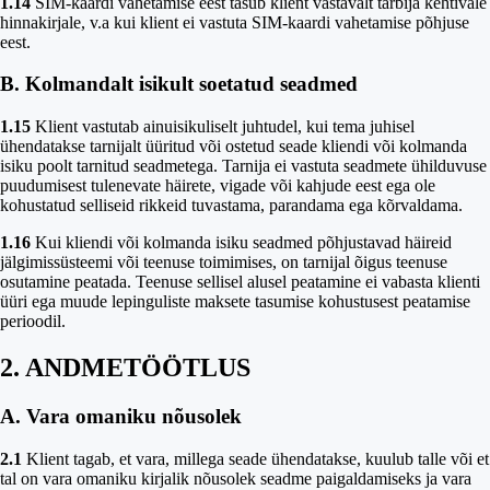
1.14
SIM-kaardi vahetamise eest tasub klient vastavalt tarbija kehtivale
hinnakirjale, v.a kui klient ei vastuta SIM-kaardi vahetamise põhjuse
eest.
B. Kolmandalt isikult soetatud seadmed
1.15
Klient vastutab ainuisikuliselt juhtudel, kui tema juhisel
ühendatakse tarnijalt üüritud või ostetud seade kliendi või kolmanda
isiku poolt tarnitud seadmetega. Tarnija ei vastuta seadmete ühilduvuse
puudumisest tulenevate häirete, vigade või kahjude eest ega ole
kohustatud selliseid rikkeid tuvastama, parandama ega kõrvaldama.
1.16
Kui kliendi või kolmanda isiku seadmed põhjustavad häireid
jälgimissüsteemi või teenuse toimimises, on tarnijal õigus teenuse
osutamine peatada. Teenuse sellisel alusel peatamine ei vabasta klienti
üüri ega muude lepinguliste maksete tasumise kohustusest peatamise
perioodil.
2. ANDMETÖÖTLUS
A. Vara omaniku nõusolek
2.1
Klient tagab, et vara, millega seade ühendatakse, kuulub talle või et
tal on vara omaniku kirjalik nõusolek seadme paigaldamiseks ja vara