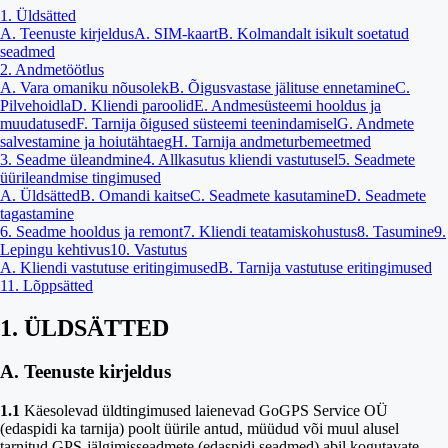
1. Üldsätted
A. Teenuste kirjeldus
A. SIM-kaart
B. Kolmandalt isikult soetatud
seadmed
2. Andmetöötlus
A. Vara omaniku nõusolek
B. Õigusvastase jälituse ennetamine
C.
Pilvehoidla
D. Kliendi paroolid
E. Andmesüsteemi hooldus ja
muudatused
F. Tarnija õigused süsteemi teenindamisel
G. Andmete
salvestamine ja hoiutähtaeg
H. Tarnija andmeturbemeetmed
3. Seadme üleandmine
4. Allkasutus kliendi vastutusel
5. Seadmete
üürileandmise tingimused
A. Üldsätted
B. Omandi kaitse
C. Seadmete kasutamine
D. Seadmete
tagastamine
6. Seadme hooldus ja remont
7. Kliendi teatamiskohustus
8. Tasumine
9.
Lepingu kehtivus
10. Vastutus
A. Kliendi vastutuse eritingimused
B. Tarnija vastutuse eritingimused
11. Lõppsätted
1. ÜLDSÄTTED
A. Teenuste kirjeldus
1.1
Käesolevad üldtingimused laienevad GoGPS Service OÜ
(edaspidi ka tarnija) poolt üürile antud, müüdud või muul alusel
tarnitud GPS-jälgimisseadmete (edaspidi seadmed) abil kogutavate