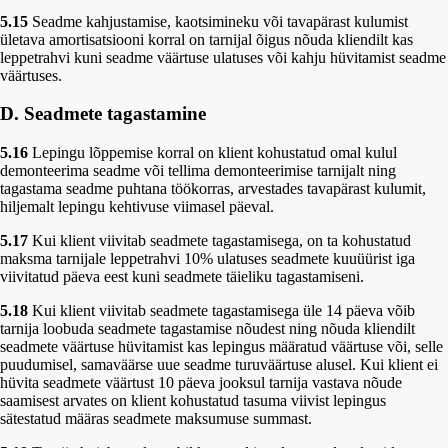
5.15
Seadme kahjustamise, kaotsimineku või tavapärast kulumist
ületava amortisatsiooni korral on tarnijal õigus nõuda kliendilt kas
leppetrahvi kuni seadme väärtuse ulatuses või kahju hüvitamist seadme
väärtuses.
D. Seadmete tagastamine
5.16
Lepingu lõppemise korral on klient kohustatud omal kulul
demonteerima seadme või tellima demonteerimise tarnijalt ning
tagastama seadme puhtana töökorras, arvestades tavapärast kulumit,
hiljemalt lepingu kehtivuse viimasel päeval.
5.17
Kui klient viivitab seadmete tagastamisega, on ta kohustatud
maksma tarnijale leppetrahvi 10% ulatuses seadmete kuuüürist iga
viivitatud päeva eest kuni seadmete täieliku tagastamiseni.
5.18
Kui klient viivitab seadmete tagastamisega üle 14 päeva võib
tarnija loobuda seadmete tagastamise nõudest ning nõuda kliendilt
seadmete väärtuse hüvitamist kas lepingus määratud väärtuse või, selle
puudumisel, samaväärse uue seadme turuväärtuse alusel. Kui klient ei
hüvita seadmete väärtust 10 päeva jooksul tarnija vastava nõude
saamisest arvates on klient kohustatud tasuma viivist lepingus
sätestatud määras seadmete maksumuse summast.