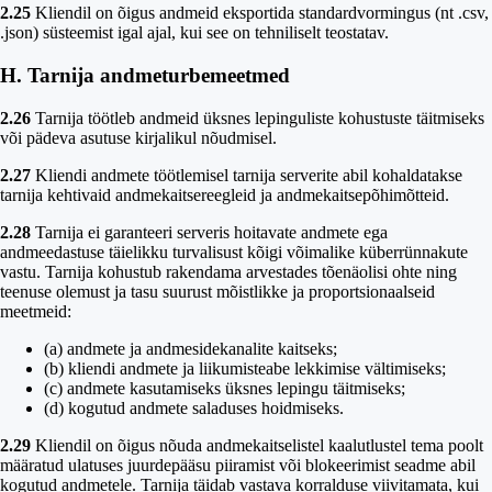
2.25
Kliendil on õigus andmeid eksportida standardvormingus (nt .csv,
.json) süsteemist igal ajal, kui see on tehniliselt teostatav.
H. Tarnija andmeturbemeetmed
2.26
Tarnija töötleb andmeid üksnes lepinguliste kohustuste täitmiseks
või pädeva asutuse kirjalikul nõudmisel.
2.27
Kliendi andmete töötlemisel tarnija serverite abil kohaldatakse
tarnija kehtivaid andmekaitsereegleid ja andmekaitsepõhimõtteid.
2.28
Tarnija ei garanteeri serveris hoitavate andmete ega
andmeedastuse täielikku turvalisust kõigi võimalike küberrünnakute
vastu. Tarnija kohustub rakendama arvestades tõenäolisi ohte ning
teenuse olemust ja tasu suurust mõistlikke ja proportsionaalseid
meetmeid:
(a) andmete ja andmesidekanalite kaitseks;
(b) kliendi andmete ja liikumisteabe lekkimise vältimiseks;
(c) andmete kasutamiseks üksnes lepingu täitmiseks;
(d) kogutud andmete saladuses hoidmiseks.
2.29
Kliendil on õigus nõuda andmekaitselistel kaalutlustel tema poolt
määratud ulatuses juurdepääsu piiramist või blokeerimist seadme abil
kogutud andmetele. Tarnija täidab vastava korralduse viivitamata, kui