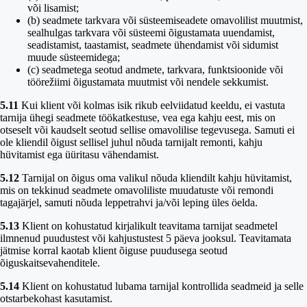
või lisamist;
(b) seadmete tarkvara või süsteemiseadete omavolilist muutmist,
sealhulgas tarkvara või süsteemi õigustamata uuendamist,
seadistamist, taastamist, seadmete ühendamist või sidumist
muude süsteemidega;
(c) seadmetega seotud andmete, tarkvara, funktsioonide või
töörežiimi õigustamata muutmist või nendele sekkumist.
5.11
Kui klient või kolmas isik rikub eelviidatud keeldu, ei vastuta
tarnija ühegi seadmete töökatkestuse, vea ega kahju eest, mis on
otseselt või kaudselt seotud sellise omavolilise tegevusega. Samuti ei
ole kliendil õigust sellisel juhul nõuda tarnijalt remonti, kahju
hüvitamist ega üüritasu vähendamist.
5.12
Tarnijal on õigus oma valikul nõuda kliendilt kahju hüvitamist,
mis on tekkinud seadmete omavoliliste muudatuste või remondi
tagajärjel, samuti nõuda leppetrahvi ja/või leping üles öelda.
5.13
Klient on kohustatud kirjalikult teavitama tarnijat seadmetel
ilmnenud puudustest või kahjustustest 5 päeva jooksul. Teavitamata
jätmise korral kaotab klient õiguse puudusega seotud
õiguskaitsevahenditele.
5.14
Klient on kohustatud lubama tarnijal kontrollida seadmeid ja selle
otstarbekohast kasutamist.