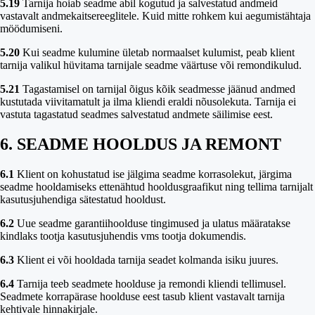
5.19
Tarnija hoiab seadme abil kogutud ja salvestatud andmeid
vastavalt andmekaitsereeglitele. Kuid mitte rohkem kui aegumistähtaja
möödumiseni.
5.20
Kui seadme kulumine ületab normaalset kulumist, peab klient
tarnija valikul hüvitama tarnijale seadme väärtuse või remondikulud.
5.21
Tagastamisel on tarnijal õigus kõik seadmesse jäänud andmed
kustutada viivitamatult ja ilma kliendi eraldi nõusolekuta. Tarnija ei
vastuta tagastatud seadmes salvestatud andmete säilimise eest.
6. SEADME HOOLDUS JA REMONT
6.1
Klient on kohustatud ise jälgima seadme korrasolekut, järgima
seadme hooldamiseks ettenähtud hooldusgraafikut ning tellima tarnijalt
kasutusjuhendiga sätestatud hooldust.
6.2
Uue seadme garantiihoolduse tingimused ja ulatus määratakse
kindlaks tootja kasutusjuhendis vms tootja dokumendis.
6.3
Klient ei või hooldada tarnija seadet kolmanda isiku juures.
6.4
Tarnija teeb seadmete hoolduse ja remondi kliendi tellimusel.
Seadmete korrapärase hoolduse eest tasub klient vastavalt tarnija
kehtivale hinnakirjale.