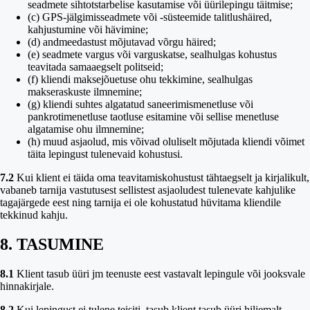
seadmete sihtotstarbelise kasutamise või üürilepingu täitmise;
(c) GPS-jälgimisseadmete või -süsteemide talitlushäired,
kahjustumine või hävimine;
(d) andmeedastust mõjutavad võrgu häired;
(e) seadmete vargus või varguskatse, sealhulgas kohustus
teavitada samaaegselt politseid;
(f) kliendi maksejõuetuse ohu tekkimine, sealhulgas
makseraskuste ilmnemine;
(g) kliendi suhtes algatatud saneerimismenetluse või
pankrotimenetluse taotluse esitamine või sellise menetluse
algatamise ohu ilmnemine;
(h) muud asjaolud, mis võivad oluliselt mõjutada kliendi võimet
täita lepingust tulenevaid kohustusi.
7.2
Kui klient ei täida oma teavitamiskohustust tähtaegselt ja kirjalikult,
vabaneb tarnija vastutusest sellistest asjaoludest tulenevate kahjulike
tagajärgede eest ning tarnija ei ole kohustatud hüvitama kliendile
tekkinud kahju.
8. TASUMINE
8.1
Klient tasub üüri jm teenuste eest vastavalt lepingule või jooksvale
hinnakirjale.
8.2
Kui lepingust ei tulene teisiti, tasub klient tasub üüri hiljemalt