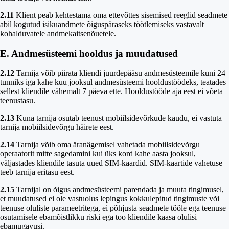
2.11
Klient peab kehtestama oma ettevõttes sisemised reeglid seadmete
abil kogutud isikuandmete õiguspäraseks töötlemiseks vastavalt
kohalduvatele andmekaitsenõuetele.
E. Andmesüsteemi hooldus ja muudatused
2.12
Tarnija võib piirata kliendi juurdepääsu andmesüsteemile kuni 24
tunniks iga kahe kuu jooksul andmesüsteemi hooldustöödeks, teatades
sellest kliendile vähemalt 7 päeva ette. Hooldustööde aja eest ei võeta
teenustasu.
2.13
Kuna tarnija osutab teenust mobiilsidevõrkude kaudu, ei vastuta
tarnija mobiilsidevõrgu häirete eest.
2.14
Tarnija võib oma äranägemisel vahetada mobiilsidevõrgu
operaatorit mitte sagedamini kui üks kord kahe aasta jooksul,
väljastades kliendile tasuta uued SIM-kaardid. SIM-kaartide vahetuse
teeb tarnija eritasu eest.
2.15
Tarnijal on õigus andmesüsteemi parendada ja muuta tingimusel,
et muudatused ei ole vastuolus lepingus kokkulepitud tingimuste või
teenuse oluliste parameetritega, ei põhjusta seadmete tööle ega teenuse
osutamisele ebamõistlikku riski ega too kliendile kaasa olulisi
ebamugavusi.