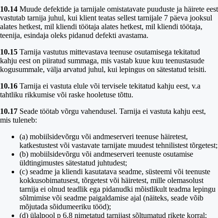
10.14
Muude defektide ja tarnijale omistatavate puuduste ja häirete eest
vastutab tarnija juhul, kui klient teatas sellest tarnijale 7 päeva jooksul
alates hetkest, mil kliendi töötaja alates hetkest, mil kliendi töötaja,
teenija, esindaja oleks pidanud defekti avastama.
10.15
Tarnija vastutus mittevastava teenuse osutamisega tekitatud
kahju eest on piiratud summaga, mis vastab kuue kuu teenustasude
kogusummale, välja arvatud juhul, kui lepingus on sätestatud teisiti.
10.16
Tarnija ei vastuta elule või tervisele tekitatud kahju eest, v.a
tahtliku rikkumise või raske hooletuse tõttu.
10.17
Seade töötab võrgu vahendusel. Tarnija ei vastuta kahju eest,
mis tuleneb:
(a) mobiilsidevõrgu või andmeserveri teenuse häiretest,
katkestustest või vastavate tarnijate muudest tehnilistest tõrgetest;
(b) mobiilsidevõrgu või andmeserveri teenuste osutamise
üldtingimustes sätestatud juhtudest;
(c) seadme ja kliendi kasutatava seadme, süsteemi või teenuste
kokkusobimatusest, tõrgetest või häiretest, mille olemasolust
tarnija ei olnud teadlik ega pidanudki mõistlikult teadma lepingu
sõlmimise või seadme paigaldamise ajal (näiteks, seade võib
mõjutada sõidumeeriku tööd);
(d) ülalpool p 6.8 nimetatud tarnijast sõltumatud rikete korral;