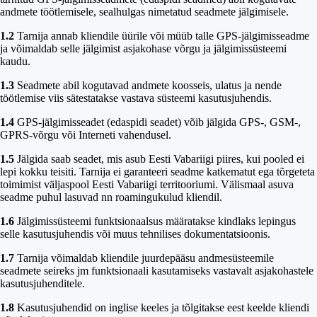
andmete töötlemisele, sealhulgas nimetatud seadmete jälgimisele.
1.2
Tarnija annab kliendile üürile või müüb talle GPS-jälgimisseadme
ja võimaldab selle jälgimist asjakohase võrgu ja jälgimissüsteemi
kaudu.
1.3
Seadmete abil kogutavad andmete koosseis, ulatus ja nende
töötlemise viis sätestatakse vastava süsteemi kasutusjuhendis.
1.4
GPS-jälgimisseadet (edaspidi seadet) võib jälgida GPS-, GSM-,
GPRS-võrgu või Interneti vahendusel.
1.5
Jälgida saab seadet, mis asub Eesti Vabariigi piires, kui pooled ei
lepi kokku teisiti. Tarnija ei garanteeri seadme katkematut ega tõrgeteta
toimimist väljaspool Eesti Vabariigi territooriumi. Välismaal asuva
seadme puhul lasuvad nn roamingukulud kliendil.
1.6
Jälgimissüsteemi funktsionaalsus määratakse kindlaks lepingus
selle kasutusjuhendis või muus tehnilises dokumentatsioonis.
1.7
Tarnija võimaldab kliendile juurdepääsu andmesüsteemile
seadmete seireks jm funktsionaali kasutamiseks vastavalt asjakohastele
kasutusjuhenditele.
1.8
Kasutusjuhendid on inglise keeles ja tõlgitakse eest keelde kliendi