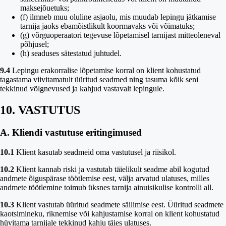
maksejõuetuks;
(f) ilmneb muu oluline asjaolu, mis muudab lepingu jätkamise
tarnija jaoks ebamõistlikult koormavaks või võimatuks;
(g) võrguoperaatori tegevuse lõpetamisel tarnijast mitteoleneval
põhjusel;
(h) seaduses sätestatud juhtudel.
9.4
Lepingu erakorralise lõpetamise korral on klient kohustatud
tagastama viivitamatult üüritud seadmed ning tasuma kõik seni
tekkinud võlgnevused ja kahjud vastavalt lepingule.
10. VASTUTUS
A. Kliendi vastutuse eritingimused
10.1
Klient kasutab seadmeid oma vastutusel ja riisikol.
10.2
Klient kannab riski ja vastutab täielikult seadme abil kogutud
andmete õiguspärase töötlemise eest, välja arvatud ulatuses, milles
andmete töötlemine toimub üksnes tarnija ainuisikulise kontrolli all.
10.3
Klient vastutab üüritud seadmete säilimise eest. Üüritud seadmete
kaotsimineku, riknemise või kahjustamise korral on klient kohustatud
hüvitama tarnijale tekkinud kahju täies ulatuses.