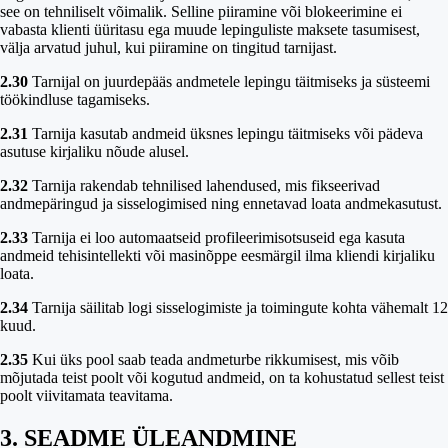
see on tehniliselt võimalik. Selline piiramine või blokeerimine ei
vabasta klienti üüritasu ega muude lepinguliste maksete tasumisest,
välja arvatud juhul, kui piiramine on tingitud tarnijast.
2.30
Tarnijal on juurdepääs andmetele lepingu täitmiseks ja süsteemi
töökindluse tagamiseks.
2.31
Tarnija kasutab andmeid üksnes lepingu täitmiseks või pädeva
asutuse kirjaliku nõude alusel.
2.32
Tarnija rakendab tehnilised lahendused, mis fikseerivad
andmepäringud ja sisselogimised ning ennetavad loata andmekasutust.
2.33
Tarnija ei loo automaatseid profileerimisotsuseid ega kasuta
andmeid tehisintellekti või masinõppe eesmärgil ilma kliendi kirjaliku
loata.
2.34
Tarnija säilitab logi sisselogimiste ja toimingute kohta vähemalt 12
kuud.
2.35
Kui üks pool saab teada andmeturbe rikkumisest, mis võib
mõjutada teist poolt või kogutud andmeid, on ta kohustatud sellest teist
poolt viivitamata teavitama.
3. SEADME ÜLEANDMINE