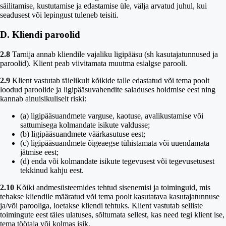
säilitamise, kustutamise ja edastamise üle, välja arvatud juhul, kui
seadusest või lepingust tuleneb teisiti.
D. Kliendi paroolid
2.8
Tarnija annab kliendile vajaliku ligipääsu (sh kasutajatunnused ja
paroolid). Klient peab viivitamata muutma esialgse parooli.
2.9
Klient vastutab täielikult kõikide talle edastatud või tema poolt
loodud paroolide ja ligipääsuvahendite saladuses hoidmise eest ning
kannab ainuisikuliselt riski:
(a) ligipääsuandmete varguse, kaotuse, avalikustamise või
sattumisega kolmandate isikute valdusse;
(b) ligipääsuandmete väärkasutuse eest;
(c) ligipääsuandmete õigeaegse tühistamata või uuendamata
jätmise eest;
(d) enda või kolmandate isikute tegevusest või tegevusetusest
tekkinud kahju eest.
2.10
Kõiki andmesüsteemides tehtud sisenemisi ja toiminguid, mis
tehakse kliendile määratud või tema poolt kasutatava kasutajatunnuse
ja/või parooliga, loetakse kliendi tehtuks. Klient vastutab selliste
toimingute eest täies ulatuses, sõltumata sellest, kas need tegi klient ise,
tema töötaja või kolmas isik.