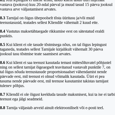
vastava (jooksva) kuu 20-ndal päeval ja muud tasud 15 päeva jooksul
vastava arve väljastamisest arvates.
8.3
Tarnijal on õigus ühepoolselt tõsta üüritasu ja/või muid
teenustasusid, teatades sellest Kliendile vähemalt 2 kuud ette.
8.4
Vastutus maksetähtaegade rikkumise eest on sätestatud eraldi
punktis.
8.5
Kui klient ei ole tasude tõstmisega nõus, on tal õigus lepingust
taganeda, teatades sellest Tarnijale kirjalikult vähemalt 30 päeva
jooksul tasu tõstmise teate saamisest arvates.
8.6
Kui klient ei saa teenust kasutada temast mittesõltuvatel põhjustel
ning on sellest tarnijat õigeaegselt teavitanud vastavalt punktile 7, on
tal õigus nõuda teenustasude proportsionaalset vähendamist nende
päevade eest, mil teenust ei olnud võimalik kasutada. Üüri ei pea
tasuma nende päevade eest, mil teenuse kasutamist takistas tarnijast
tulenev põhjus.
8.7
Kliendil ei ole õigust keelduda tasude maksmisest, kui ta ise ei tarbi
teenust ega jälgi seadmeid.
8.8
Tarnija väljastab arveid ainult elektrooniliselt või e-posti teel.