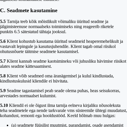
C. Seadmete kasutamine
5.5
Tarnija teeb kõik mõistlikult võimaliku üüritud seadme ja
jälgimisteenuse normaalseks toimimiseks ning reageerib riketele
punktis 6.5 sätestatud tähtaja jooksul.
5.6
Klient kohustub kasutama üüritud seadmeid heaperemehelikult ja
vastavalt lepingule ja kasutusjuhendile. Klient tagab omal riisikol
ohutusnõuete täitmise seadmete kasutamisel.
5.7
Klient kannab seadme kaotsimineku või juhusliku hävimise riisikot
alates seadme kättesaamisest.
5.8
Klient võib seadmed oma äranägemisel ja kulul kindlustada,
kindlustuskulusid kliendile ei hüvitata.
5.9
Seadme tagastamisel peab seade olema puhas, heas seisukorras,
arvestades normaalset kulumist.
5.10
Kliendil ei ole õigust ilma tarnija eelneva kirjaliku nõusolekuta
teha seadmetele ega nende tarkvarale vms süsteemile ühtegi muudatust,
kohandust, remonti ega hooldustööd. Keeld hõlmab muu hulgas:
(a) seadmete füüsilist muutmist, parandamist, osade asendamist