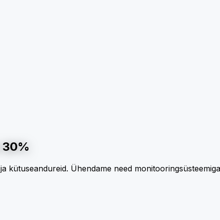
i 30%
ja kütuseandureid. Ühendame need monitooringsüsteemiga ja