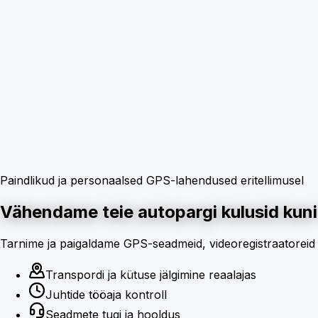
Paindlikud ja personaalsed GPS-lahendused eritellimusel
Vähendame teie autopargi kulusid kun
Tarnime ja paigaldame GPS-seadmeid, videoregistraatoreid 
Transpordi ja kütuse jälgimine reaalajas
Juhtide tööaja kontroll
Seadmete tugi ja hooldus