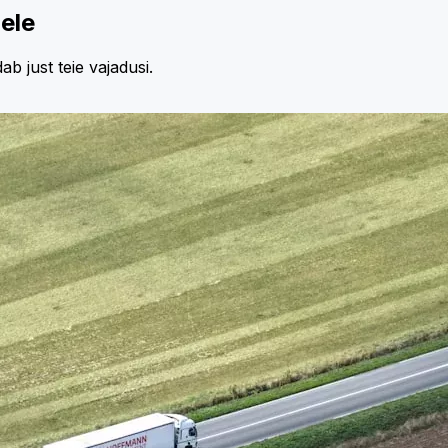
ele
b just teie vajadusi.