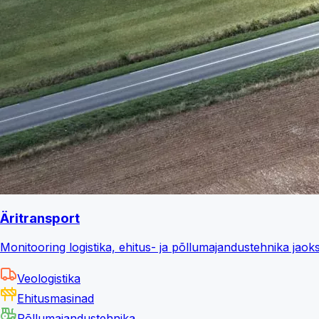
Äritransport
Monitooring logistika, ehitus- ja põllumajandustehnika jaok
Veologistika
Ehitusmasinad
Põllumajandustehnika