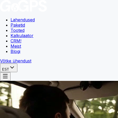
Lahendused
Paketid
Tooted
Kalkulaator
CRM
!
Meist
Blogi
Võtke ühendust
EST