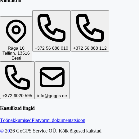
Kontaktid
Räga 10
+372 56 888 010
+372 56 888 112
Tallinn, 13516
Eesti
+372 6020 595
info@gogps.ee
Kasulikud lingid
Tööpakkumised
Platvormi dokumentatsioon
©
2
0
26
GoGPS Service OÜ. Kõik õigused kaitstud