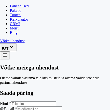
Lahendused
Paketid
Tooted
Kalkulaator
CRM
!
Meist
Blogi
Võtke ühendust
EST
Võtke meiega ühendust
Oleme valmis vastama teie küsimustele ja aitama valida teie ärile
parima lahenduse
Saada päring
Nimi *
@E-mail *