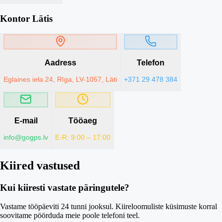
Kontor Lätis
Aadress
Telefon
Eglaines iela 24, Rīga, LV-1057, Läti
+371 29 478 384
E-mail
Tööaeg
info@gogps.lv
E-R: 9:00 – 17:00
Kiired vastused
Kui kiiresti vastate päringutele?
Vastame tööpäeviti 24 tunni jooksul. Kiireloomuliste küsimuste korral
soovitame pöörduda meie poole telefoni teel.