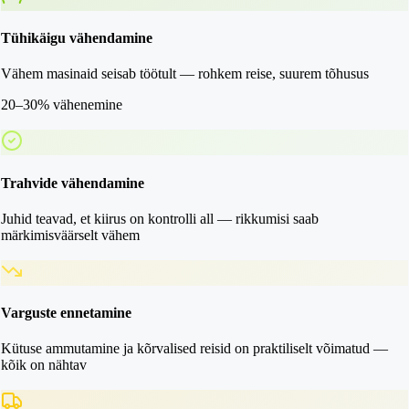
Tühikäigu vähendamine
Vähem masinaid seisab töötult — rohkem reise, suurem tõhusus
20–30% vähenemine
Trahvide vähendamine
Juhid teavad, et kiirus on kontrolli all — rikkumisi saab
märkimisväärselt vähem
Varguste ennetamine
Kütuse ammutamine ja kõrvalised reisid on praktiliselt võimatud —
kõik on nähtav