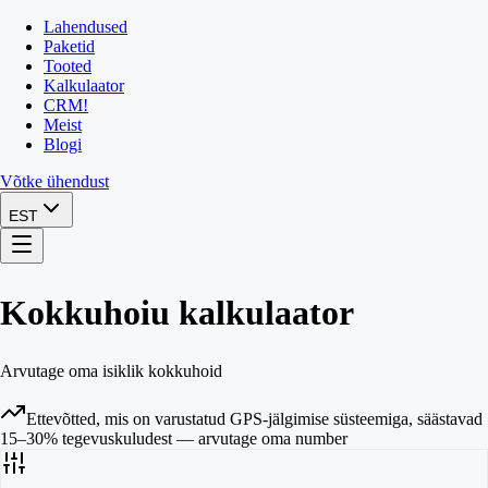
Lahendused
Paketid
Tooted
Kalkulaator
CRM
!
Meist
Blogi
Võtke ühendust
EST
Kokkuhoiu kalkulaator
Arvutage oma isiklik kokkuhoid
Ettevõtted, mis on varustatud GPS-jälgimise süsteemiga, säästavad
15–30% tegevuskuludest — arvutage oma number