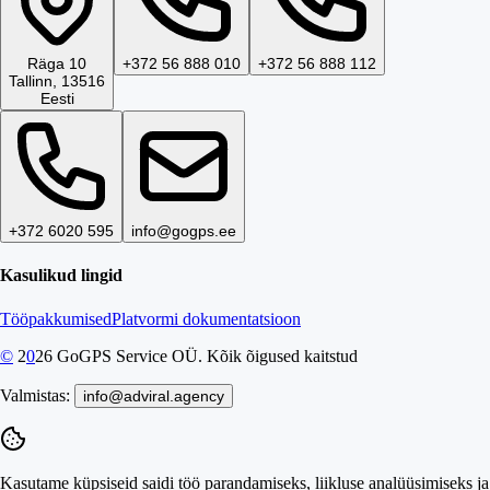
Räga 10
+372 56 888 010
+372 56 888 112
Tallinn, 13516
Eesti
+372 6020 595
info@gogps.ee
Kasulikud lingid
Tööpakkumised
Platvormi dokumentatsioon
©
2
0
26
GoGPS Service OÜ. Kõik õigused kaitstud
Valmistas:
info@adviral.agency
Kasutame küpsiseid saidi töö parandamiseks, liikluse analüüsimiseks ja