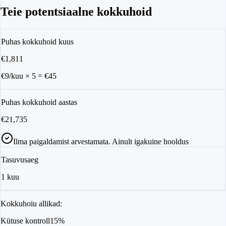
Teie potentsiaalne kokkuhoid
Puhas kokkuhoid kuus
€
1,811
€9/kuu
×
5
= €
45
Puhas kokkuhoid aastas
€
21,735
Ilma paigaldamist arvestamata. Ainult igakuine hooldus
Tasuvusaeg
1
kuu
Kokkuhoiu allikad:
Kütuse kontroll
15%