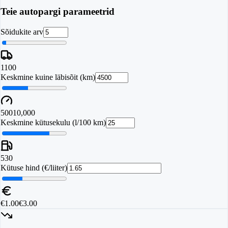
Teie autopargi parameetrid
Sõidukite arv
1
100
Keskmine kuine läbisõit (km)
500
10,000
Keskmine kütusekulu (l/100 km)
5
30
Kütuse hind (€/liiter)
€1.00
€3.00