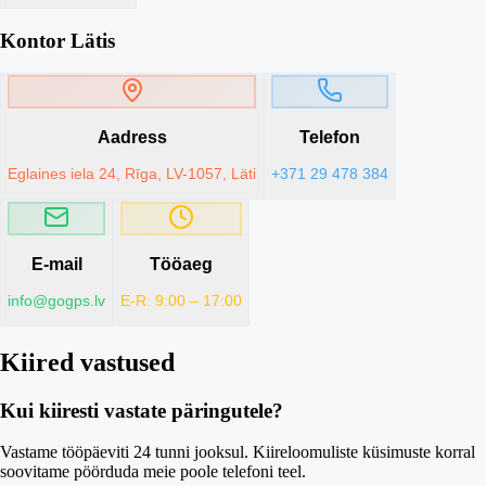
Kontor Lätis
Aadress
Telefon
Eglaines iela 24, Rīga, LV-1057, Läti
+371 29 478 384
E-mail
Tööaeg
info@gogps.lv
E-R: 9:00 – 17:00
Kiired vastused
Kui kiiresti vastate päringutele?
Vastame tööpäeviti 24 tunni jooksul. Kiireloomuliste küsimuste korral
soovitame pöörduda meie poole telefoni teel.