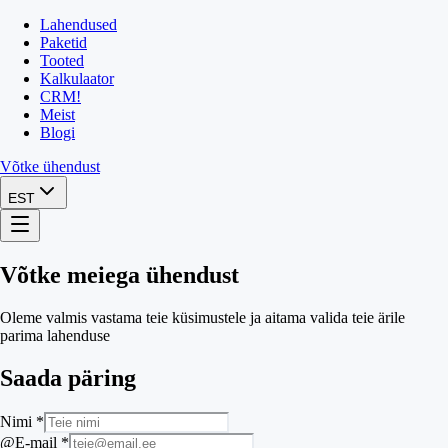
Lahendused
Paketid
Tooted
Kalkulaator
CRM
!
Meist
Blogi
Võtke ühendust
EST
Võtke meiega ühendust
Oleme valmis vastama teie küsimustele ja aitama valida teie ärile
parima lahenduse
Saada päring
Nimi *
@E-mail *