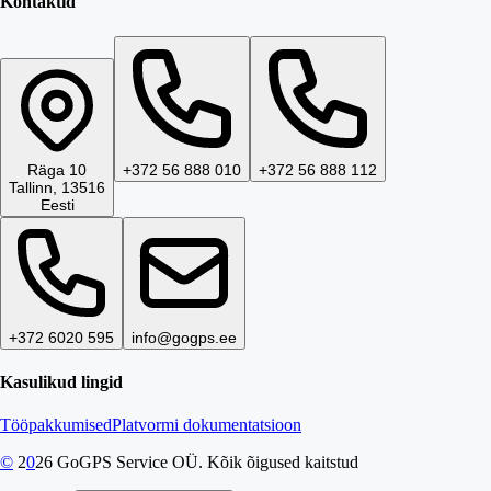
Kontaktid
Räga 10
+372 56 888 010
+372 56 888 112
Tallinn, 13516
Eesti
+372 6020 595
info@gogps.ee
Kasulikud lingid
Tööpakkumised
Platvormi dokumentatsioon
©
2
0
26
GoGPS Service OÜ. Kõik õigused kaitstud