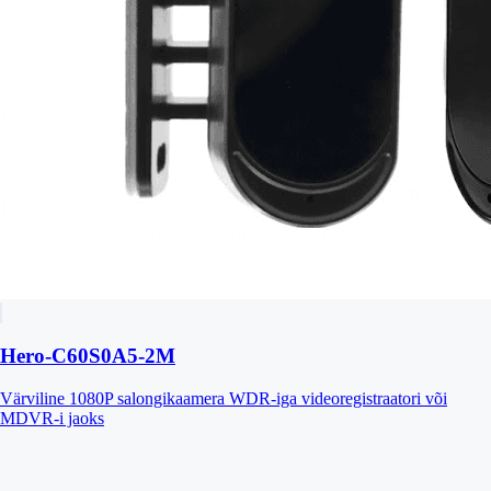
Hero-C60S0A5-2M
Värviline 1080P salongikaamera WDR-iga videoregistraatori või
MDVR-i jaoks