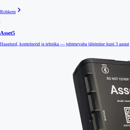
Rohkem
Asset5
Haagised, konteinerid ja tehnika — juhtmevaba jälgimine kuni 3 aastat