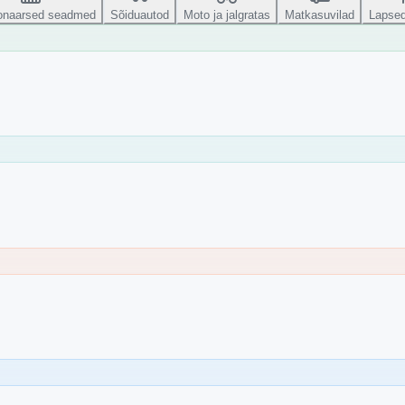
ionaarsed seadmed
Sõiduautod
Moto ja jalgratas
Matkasuvilad
Lapsed