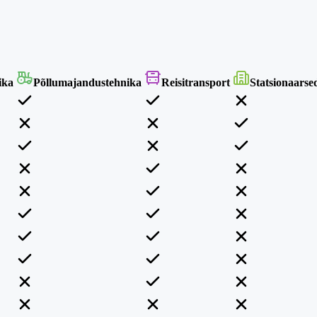
ika
Põllumajandustehnika
Reisitransport
Statsionaarse