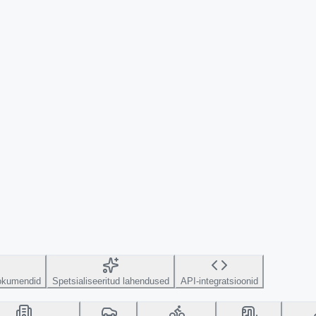
dokumendid
Spetsialiseeritud lahendused
API-integratsioonid