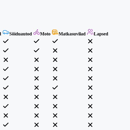
d
Sõiduautod
Moto
Matkasuvilad
Lapsed