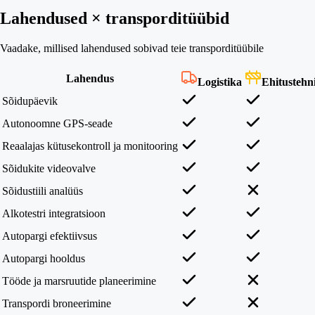
Lahendused × transporditüübid
Vaadake, millised lahendused sobivad teie transporditüübile
Lahendus
Logistika
Ehitustehn
Sõidupäevik
Autonoomne GPS-seade
Reaalajas kütusekontroll ja monitooring
Sõidukite videovalve
Sõidustiili analüüs
Alkotestri integratsioon
Autopargi efektiivsus
Autopargi hooldus
Tööde ja marsruutide planeerimine
Transpordi broneerimine