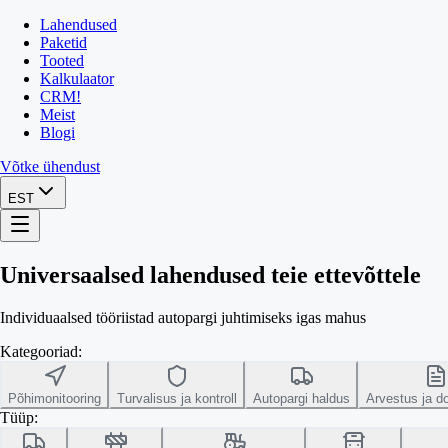
Lahendused
Paketid
Tooted
Kalkulaator
CRM
!
Meist
Blogi
Võtke ühendust
EST
Universaalsed lahendused teie ettevõttele
Individuaalsed tööriistad autopargi juhtimiseks igas mahus
Kategooriad:
Põhimonitooring
Turvalisus ja kontroll
Autopargi haldus
Arvestus ja 
Tüüp: