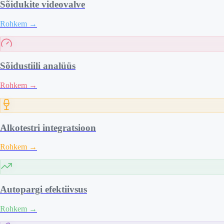
Sõidukite videovalve
Rohkem
→
Sõidustiili analüüs
Rohkem
→
Alkotestri integratsioon
Rohkem
→
Autopargi efektiivsus
Rohkem
→