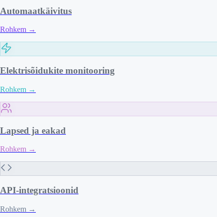
Automaatkäivitus
Rohkem
→
Elektrisõidukite monitooring
Rohkem
→
Lapsed ja eakad
Rohkem
→
API-integratsioonid
Rohkem
→