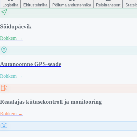
Logistika
Ehitustehnika
Põllumajandustehnika
Reisitransport
Stats
Sõidupäevik
Rohkem
→
Autonoomne GPS-seade
Rohkem
→
Reaalajas kütusekontroll ja monitooring
Rohkem
→